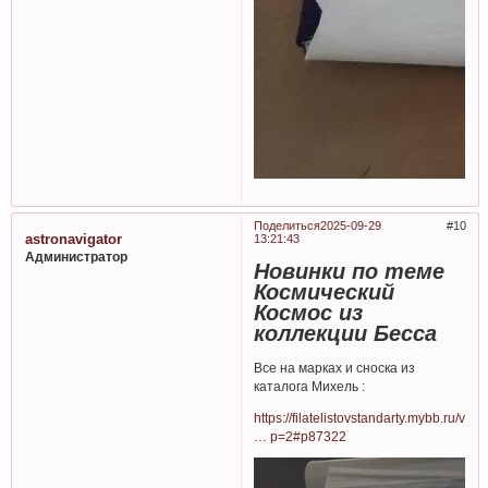
Поделиться
2025-09-29
10
astronavigator
13:21:43
Администратор
Новинки по теме
Космический
Космос из
коллекции Бесса
Все на марках и сноска из
каталога Михель :
https://filatelistovstandarty.mybb.ru/v
… p=2#p87322