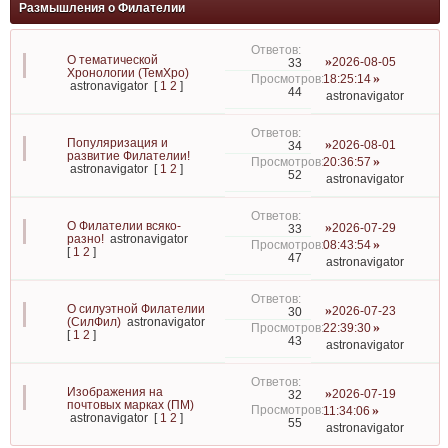
Размышления о Филателии
О тематической
2026-08-05
33
Хронологии (ТемХро)
18:25:14
astronavigator
[
1
2
]
44
astronavigator
Популяризация и
2026-08-01
34
развитие Филателии!
20:36:57
astronavigator
[
1
2
]
52
astronavigator
О Филателии всяко-
2026-07-29
33
разно!
astronavigator
08:43:54
[
1
2
]
47
astronavigator
О силуэтной Филателии
2026-07-23
30
(СилФил)
astronavigator
22:39:30
[
1
2
]
43
astronavigator
Изображения на
2026-07-19
32
почтовых марках (ПМ)
11:34:06
astronavigator
[
1
2
]
55
astronavigator