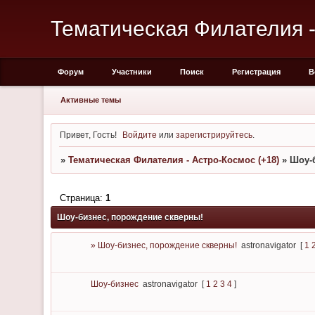
Тематическая Филателия -
Форум
Участники
Поиск
Регистрация
В
Активные темы
Привет, Гость!
Войдите
или
зарегистрируйтесь
.
»
Тематическая Филателия - Астро-Космос (+18)
»
Шоу-
Страница:
1
Шоу-бизнес, порождение скверны!
» Шоу-бизнес, порождение скверны!
astronavigator
[
1
Шоу-бизнес
astronavigator
[
1
2
3
4
]