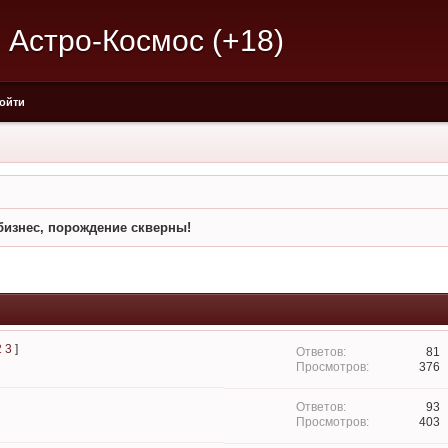
 Астро-Космос (+18)
ойти
бизнес, порождение скверны!
2
3
]
81
376
93
403