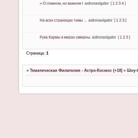
» О главном, но важном I
astronavigator
[
1
2
3
4
]
Hа всех страницах темы ...
astronavigator
[
1
2
3
]
Рука Кармы в мирах скверны
astronavigator
[
1
2
3
]
Страница:
1
»
Тематическая Филателия - Астро-Космос (+18)
»
Шоу-