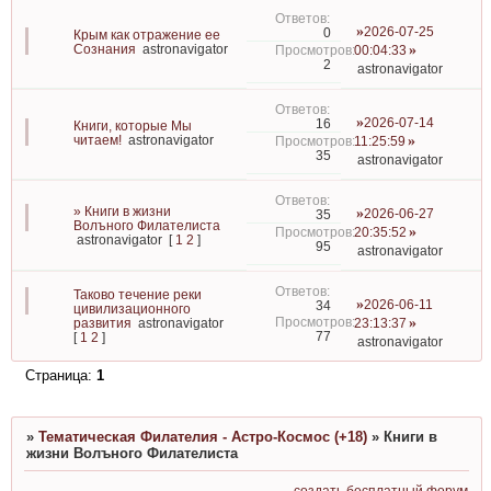
2026-07-25
0
Крым как отражение ее
Сознания
astronavigator
00:04:33
2
astronavigator
2026-07-14
16
Книги, которые Мы
читаем!
astronavigator
11:25:59
35
astronavigator
» Книги в жизни
2026-06-27
35
Волъного Филателиста
20:35:52
astronavigator
[
1
2
]
95
astronavigator
Таково течение реки
2026-06-11
34
цивилизационного
развития
astronavigator
23:13:37
77
[
1
2
]
astronavigator
Страница:
1
»
Тематическая Филателия - Астро-Космос (+18)
»
Книги в
жизни Волъного Филателиста
создать бесплатный форум