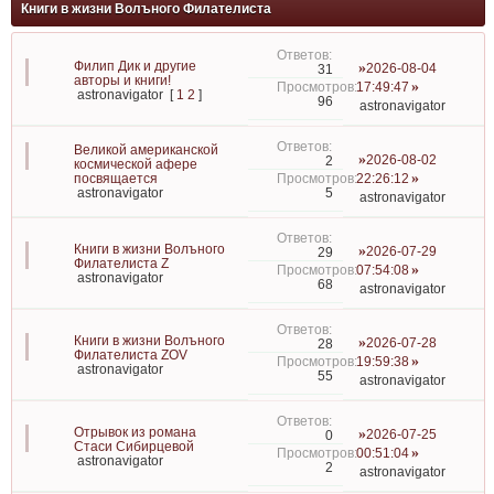
Книги в жизни Волъного Филателиста
Филип Дик и другие
2026-08-04
31
авторы и книги!
17:49:47
astronavigator
[
1
2
]
96
astronavigator
Великой американской
2026-08-02
2
космической афере
посвящается
22:26:12
5
astronavigator
astronavigator
Книги в жизни Волъного
2026-07-29
29
Филателиста Z
07:54:08
astronavigator
68
astronavigator
Книги в жизни Волъного
2026-07-28
28
Филателиста ZOV
19:59:38
astronavigator
55
astronavigator
Отрывок из романа
2026-07-25
0
Стаси Сибирцевой
00:51:04
astronavigator
2
astronavigator