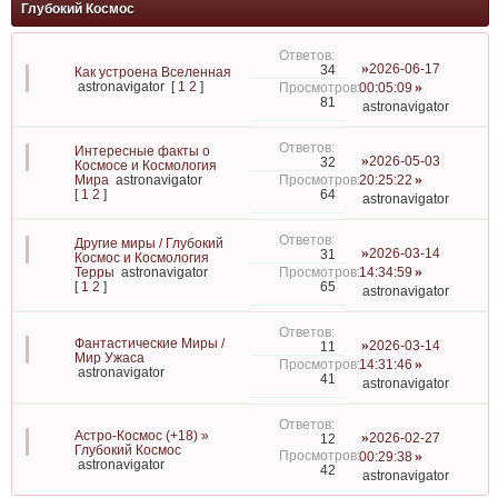
Глубокий Космос
2026-06-17
34
Как устроена Вселенная
astronavigator
[
1
2
]
00:05:09
81
astronavigator
Интересные факты о
2026-05-03
32
Космосе и Космология
Мира
astronavigator
20:25:22
64
[
1
2
]
astronavigator
Другие миры / Глубокий
2026-03-14
31
Космос и Космология
Терры
astronavigator
14:34:59
65
[
1
2
]
astronavigator
Фантастические Миры /
2026-03-14
11
Мир Ужаса
14:31:46
astronavigator
41
astronavigator
Астро-Космос (+18) »
2026-02-27
12
Глубокий Космос
00:29:38
astronavigator
42
astronavigator