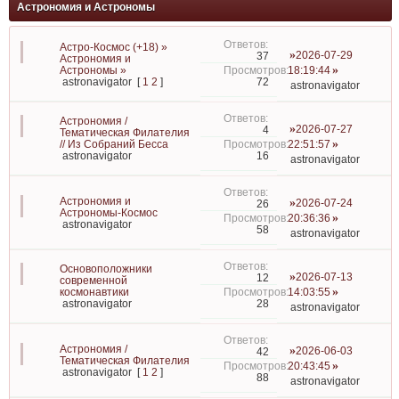
Астрономия и Астрономы
Астро-Космос (+18) »
2026-07-29
37
Астрономия и
Астрономы »
18:19:44
72
astronavigator
[
1
2
]
astronavigator
Астрономия /
2026-07-27
4
Тематическая Филателия
// Из Собраний Бесса
22:51:57
16
astronavigator
astronavigator
Астрономия и
2026-07-24
26
Астрономы-Космос
20:36:36
astronavigator
58
astronavigator
Основоположники
2026-07-13
12
современной
космонавтики
14:03:55
28
astronavigator
astronavigator
Астрономия /
2026-06-03
42
Тематическая Филателия
20:43:45
astronavigator
[
1
2
]
88
astronavigator