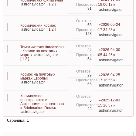
Космическая филателия
astronavigator
[
1
2
]
19:00:13
91
astronavigator
2026-05-24
58
Космический Космос
astronavigator
[
1
2
]
17:34:28
128
astronavigator
Тематическая Филателия
2026-04-30
32
- Космос на почтовых
марках
astronavigator
05:44:26
54
[
1
2
]
astronavigator
Космос на почтовых
2026-04-25
29
марках Европы!
17:16:55
astronavigator
65
astronavigator
Космическое
пространство и
2025-12-03
5
Астрономия на почтовых
15:26:57
» Briefmarken Deutsc
23
astronavigator
astronavigator
Страница:
1