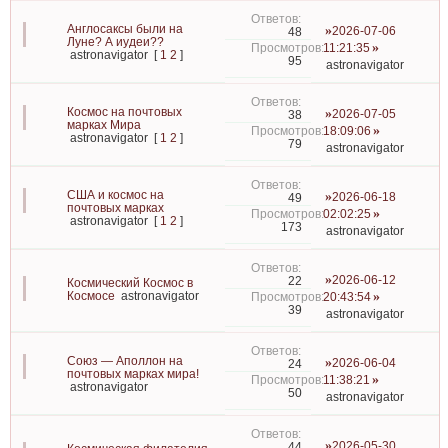
Англосаксы были на
2026-07-06
48
Луне? А иудеи??
11:21:35
astronavigator
[
1
2
]
95
astronavigator
Космос на почтовых
2026-07-05
38
марках Мира
18:09:06
astronavigator
[
1
2
]
79
astronavigator
США и космос на
2026-06-18
49
почтовых марках
02:02:25
astronavigator
[
1
2
]
173
astronavigator
2026-06-12
22
Космический Космос в
Космосе
astronavigator
20:43:54
39
astronavigator
Союз — Аполлон на
2026-06-04
24
почтовых марках мира!
11:38:21
astronavigator
50
astronavigator
2026-05-30
44