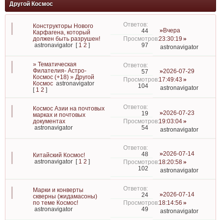
Другой Космос
Конструкторы Нового
Вчера
44
Карфагена, который
должен быть разрушен!
23:30:19
97
astronavigator
[
1
2
]
astronavigator
» Тематическая
Филателия- Астро-
2026-07-29
57
Космос (+18) » Другой
17:49:43
Космос
astronavigator
104
astronavigator
[
1
2
]
Космос Азии на почтовых
2026-07-23
19
марках и почтовых
документах
19:03:04
54
astronavigator
astronavigator
2026-07-14
48
Китайский Космос!
astronavigator
[
1
2
]
18:20:58
102
astronavigator
Марки и конверты
2026-07-14
24
скверны (жидамасоны)
по теме Космос!
18:14:56
49
astronavigator
astronavigator